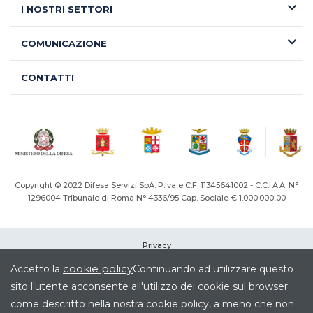
I NOSTRI SETTORI
COMUNICAZIONE
CONTATTI
Copyright © 2022 Difesa Servizi SpA. P.Iva e C.F. 11345641002 - C.C.I.A.A. N°
1296004
Tribunale di Roma N° 4336/95 Cap. Sociale € 1.000.000,00
Privacy
Cookie
cookie policy
Accetto la
Continuando ad utilizzare questo
Note legali
sito l'utente acconsente all'utilizzo dei cookie sul browser
Società Trasparente
come descritto nella nostra cookie policy, a meno che non