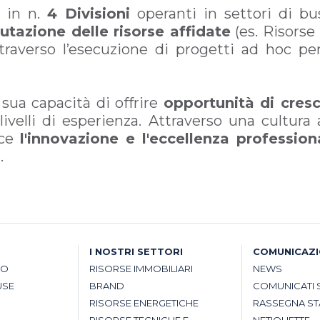
e
in n.
4 Divisioni
operanti in settori di bus
utazione delle risorse affidate
(es. Risorse
traverso l’esecuzione di progetti ad hoc per
 sua capacità di offrire
opportunità di cresc
lli di esperienza. Attraverso una cultura a
ce
l'innovazione e l'eccellenza profession
.
I NOSTRI SETTORI
COMUNICAZ
SO
RISORSE IMMOBILIARI
NEWS
USE
BRAND
COMUNICATI 
RISORSE ENERGETICHE
RASSEGNA S