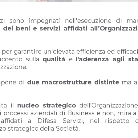
vizi sono impegnati nell'esecuzione di ma
dei beni e servizi affidati all’Organizzaz
er garantire un'elevata efficienza ed efficacia
accento sulla
qualità
e
l'aderenza agli s
izzazione.
ompone di
due macrostrutture distinte
ma al
ta il
nucleo strategico
dell’Organizzazione,
 processi aziendali di Business e non, mira 
 affidati a Difesa Servizi, nel rispetto
zo strategico della Società.