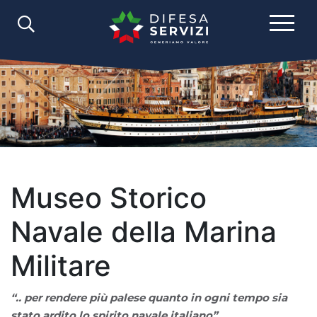
I Nostri Settori
Risorse Culturali & Sport
Business Museum
Museo Storico
Navale della Marina
Militare
“.. per rendere più palese quanto in ogni tempo sia
stato ardito lo spirito navale italiano”