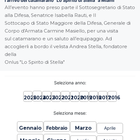
l'arrivo del catamarano "Lo Spirito di Stella" a Miami
All’evento hanno preso parte il Sottosegretario di Stato
alla Difesa, Senatrice Isabella Rauti, e Il
Sottocapo di Stato Maggiore della Difesa, Generale di
Corpo d'Armata Carmine Masiello, per una visita
sul catamarano e un saluto all’equipaggio. Ad
accoglierli a bordo il velista Andrea Stella, fondatore
della
Onlus "Lo Spirito di Stella"
Seleziona anno:
2024
2025
2023
2022
2021
2020
2019
2018
2017
2016
Seleziona mese:
Febbraio
Gennaio
Marzo
Aprile