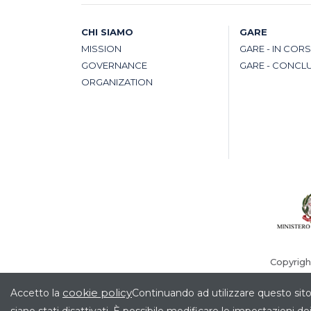
CHI SIAMO
GARE
MISSION
GARE - IN COR
GOVERNANCE
GARE - CONCL
ORGANIZATION
Copyrigh
cookie policy
Accetto la
Continuando ad utilizzare questo sito