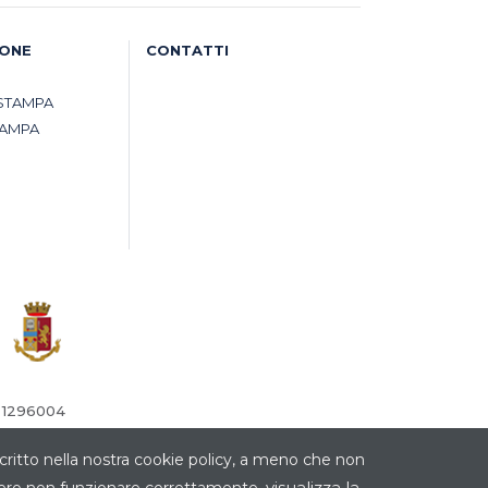
IONE
CONTATTI
STAMPA
TAMPA
° 1296004
critto nella nostra cookie policy, a meno che non
visualizza la