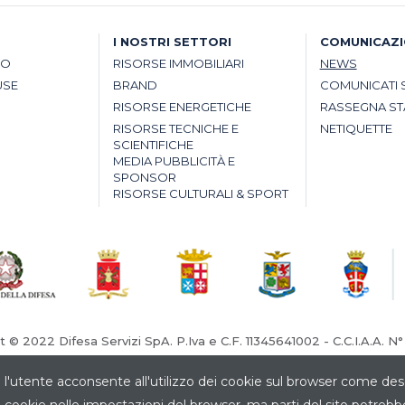
I NOSTRI SETTORI
COMUNICAZ
SO
RISORSE IMMOBILIARI
NEWS
USE
BRAND
COMUNICATI 
RISORSE ENERGETICHE
RASSEGNA S
RISORSE TECNICHE E
NETIQUETTE
SCIENTIFICHE
MEDIA PUBBLICITÀ E
SPONSOR
RISORSE CULTURALI & SPORT
t © 2022 Difesa Servizi SpA. P.Iva e C.F. 11345641002 - C.C.I.A.A. N
Tribunale di Roma N° 4336/95 Cap. Sociale € 1.000.000,00
 l'utente acconsente all'utilizzo dei cookie sul browser come des