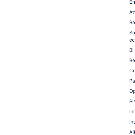
En
At
Ba
So
ec
Bi
Be
Co
Pa
Op
Pi
In
In
Al