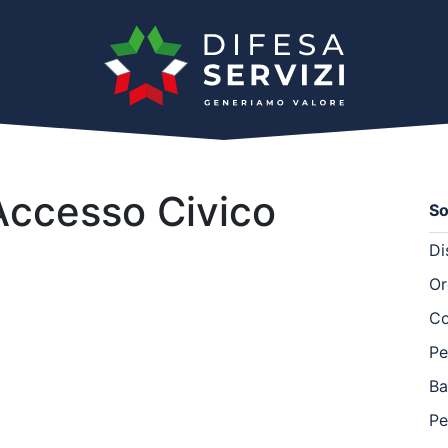
 Accesso Civico
So
Di
Or
Co
Pe
Ba
Pe