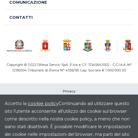
COMUNICAZIONE
CONTATTI
Copyright © 2022 Difesa Servizi SpA. P.Iva e C.F. 11345641002 - C.C.I.A.A. N°
1296004
Tribunale di Roma N° 4336/95 Cap. Sociale € 1.000.000,00
Privacy
Cookie
cookie policy
Accetto la
Continuando ad utilizzare questo
Note legali
sito l'utente acconsente all'utilizzo dei cookie sul browser
Società Trasparente
come descritto nella nostra cookie policy, a meno che non
Elenco siti tematici
siano stati disattivati. È possibile modificare le impostazioni
Credits
dei cookie nelle impostazioni del browser, ma parti del sito