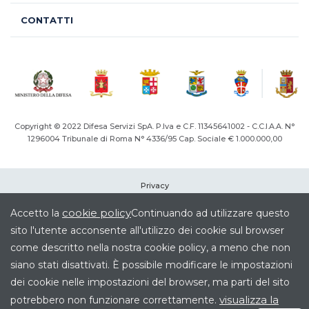
CONTATTI
Copyright © 2022 Difesa Servizi SpA. P.Iva e C.F. 11345641002 - C.C.I.A.A. N°
1296004
Tribunale di Roma N° 4336/95 Cap. Sociale € 1.000.000,00
Privacy
Cookie
cookie policy
Accetto la
Continuando ad utilizzare questo
Note legali
sito l'utente acconsente all'utilizzo dei cookie sul browser
Società Trasparente
come descritto nella nostra cookie policy, a meno che non
Elenco siti tematici
siano stati disattivati. È possibile modificare le impostazioni
Credits
dei cookie nelle impostazioni del browser, ma parti del sito
Mappa del Sito
visualizza la
potrebbero non funzionare correttamente.