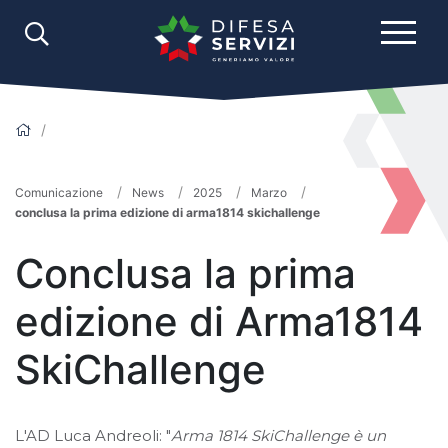
Comunicazione
News
2025
Marzo
conclusa la prima edizione di arma1814 skichallenge
Conclusa la prima
edizione di Arma1814
SkiChallenge
L'AD Luca Andreoli: "
Arma 1814 SkiChallenge è un