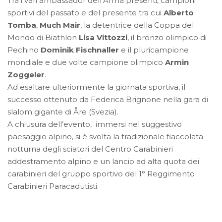
Tra i vari ambassador dell’Arma presenti, campioni
sportivi del passato e del presente tra cui
Alberto
Tomba
,
Much Mair
, la detentrice della Coppa del
Mondo di Biathlon
Lisa Vittozzi
, il bronzo olimpico di
Pechino
Dominik Fischnaller
e il pluricampione
mondiale e due volte campione olimpico
Armin
Zoggeler
.
Ad esaltare ulteriormente la giornata sportiva, il
successo ottenuto da Federica Brignone nella gara di
slalom gigante di Åre (Svezia).
A chiusura dell’evento, immersi nel suggestivo
paesaggio alpino, si è svolta la tradizionale fiaccolata
notturna degli sciatori del Centro Carabinieri
addestramento alpino e un lancio ad alta quota dei
carabinieri del gruppo sportivo del 1° Reggimento
Carabinieri Paracadutisti.