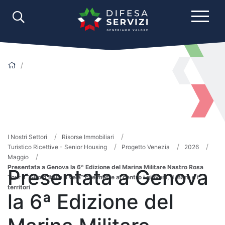
I Nostri Settori
Risorse Immobiliari
Turistico Ricettive - Senior Housing
Progetto Venezia
2026
Maggio
Presentata a Genova la 6ª Edizione del Marina Militare Nastro Rosa
Presentata a Genova
Tour il “Giro d’Italia a vela” che mette al centro i giovani, il mare e i
territori
la 6ª Edizione del