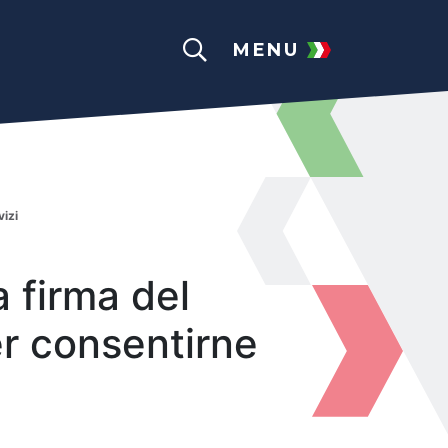
MENU
vizi
a firma del
er consentirne