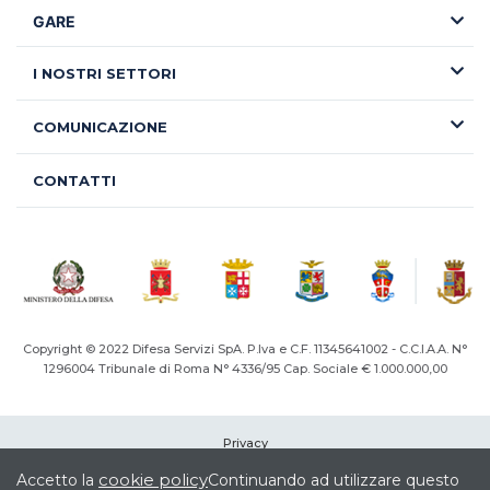
GARE
I NOSTRI SETTORI
COMUNICAZIONE
CONTATTI
Copyright © 2022 Difesa Servizi SpA. P.Iva e C.F. 11345641002 - C.C.I.A.A. N°
1296004
Tribunale di Roma N° 4336/95 Cap. Sociale € 1.000.000,00
Privacy
Cookie
cookie policy
Accetto la
Continuando ad utilizzare questo