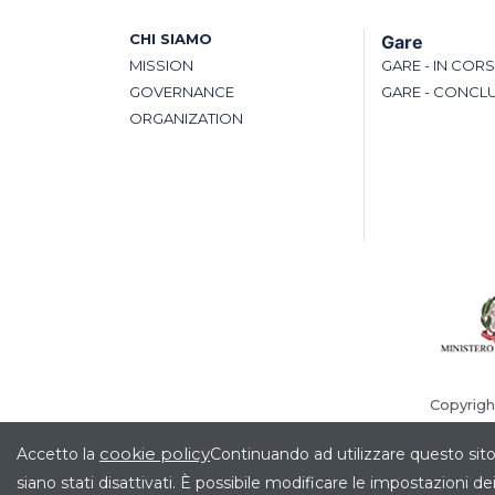
CHI SIAMO
Gare
MISSION
GARE - IN COR
GOVERNANCE
GARE - CONCL
ORGANIZATION
Copyrigh
cookie policy
Accetto la
Continuando ad utilizzare questo sito
siano stati disattivati. È possibile modificare le impostazioni