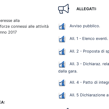
ALLEGATI:
eresse alla
Avviso pubblico
.
forze connessi alle attività
 anno 2017
All. 1 - Elenco eventi
.
All. 2 - Proposta di 
All. 3 - Dichiaraz. re
dalla gara
.
All. 4 - Patto di integr
All. 5 Dichiarazione 
EA: