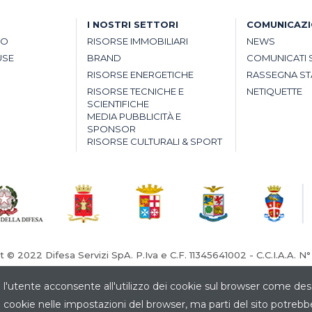
I NOSTRI SETTORI
COMUNICAZ
SO
RISORSE IMMOBILIARI
NEWS
USE
BRAND
COMUNICATI 
RISORSE ENERGETICHE
RASSEGNA S
RISORSE TECNICHE E
NETIQUETTE
SCIENTIFICHE
MEDIA PUBBLICITÀ E
SPONSOR
RISORSE CULTURALI & SPORT
t © 2022 Difesa Servizi SpA. P.Iva e C.F. 11345641002 - C.C.I.A.A. N
Tribunale di Roma N° 4336/95 Cap. Sociale € 1.000.000,00
 l'utente acconsente all'utilizzo dei cookie sul browser come des
 dei cookie nelle impostazioni del browser, ma parti del sito potr