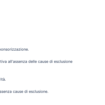
sponsorizzazione
.
lativa all'assenza delle cause di esclusione
ità
.
assenza cause di esclusione
.