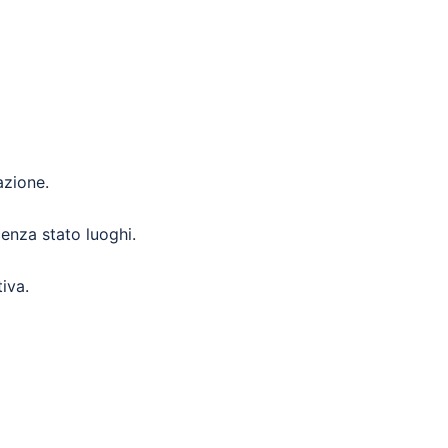
azione
.
enza stato luoghi
.
tiva
.