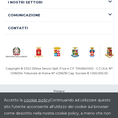
I NOSTRI SETTORI
COMUNICAZIONE
CONTATTI
Copyright © 2022 Difesa Servizi SpA. P.Iva e C.F. 11345641002 - C.C.I.A.A. N°
1296004
Tribunale di Roma N° 4336/95 Cap. Sociale € 1.000.000,00
Privacy
Cookie
cookie policy
Accetto la
Continuando ad utilizzare questo
Note legali
sito l'utente acconsente all'utilizzo dei cookie sul browser
Società Trasparente
come descritto nella nostra cookie policy, a meno che non