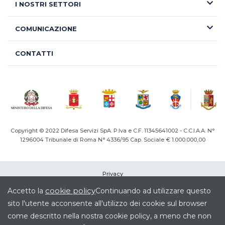
I NOSTRI SETTORI
COMUNICAZIONE
CONTATTI
Copyright © 2022 Difesa Servizi SpA. P.Iva e C.F. 11345641002 - C.C.I.A.A. N°
1296004
Tribunale di Roma N° 4336/95 Cap. Sociale € 1.000.000,00
Privacy
Cookie
cookie policy
Accetto la
Continuando ad utilizzare questo
Note legali
sito l'utente acconsente all'utilizzo dei cookie sul browser
Società Trasparente
come descritto nella nostra cookie policy, a meno che non