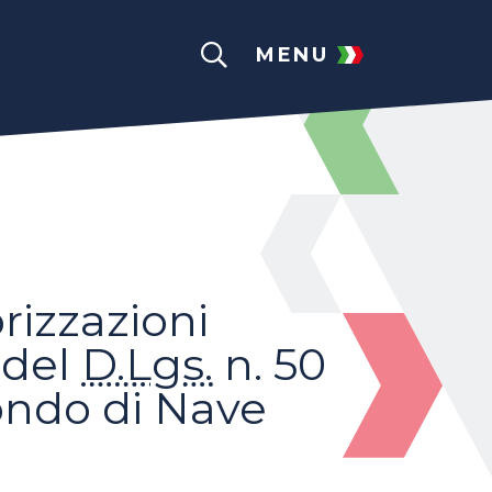
MENU
rizzazioni
 del
D.Lgs.
n. 50
ondo di Nave