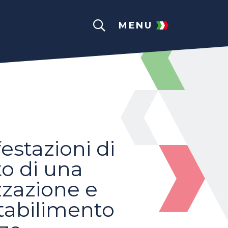
MENU
estazioni di
to di una
izzazione e
tabilimento