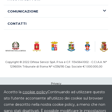
COMUNICAZIONE
CONTATTI
Copyright © 2022 Difesa Servizi SpA. P.Iva e C.F. 11345641002 - C.C.I.A.A. N°
1296004
Tribunale di Roma N° 4336/95 Cap. Sociale € 1.000.000,00
Privacy
Cookie
cookie policy
Accetto la
Continuando ad utilizzare questo
Note legali
sito l'utente acconsente all'utilizzo dei cookie sul browser
Società Trasparente
come descritto nella nostra cookie policy, a meno che non
Elenco siti tematici
siano stati disattivati. È possibile modificare le impostazioni