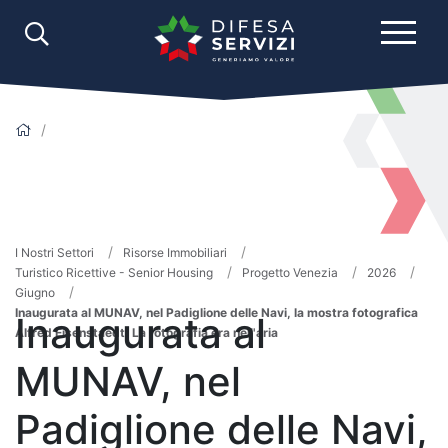
I Nostri Settori
Risorse Immobiliari
Turistico Ricettive - Senior Housing
Progetto Venezia
2026
Giugno
Inaugurata al MUNAV, nel Padiglione delle Navi, la mostra fotografica
Inaugurata al
Alfred Eisenstaedt. La fotografia era nell'aria
MUNAV, nel
Padiglione delle Navi,