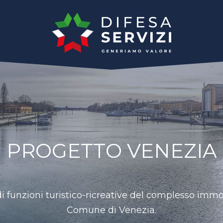
tive - Senior Housing
Progetto Venezia
PROGETTO VENEZIA
 funzioni turistico-ricreative del complesso immo
Comune di Venezia.