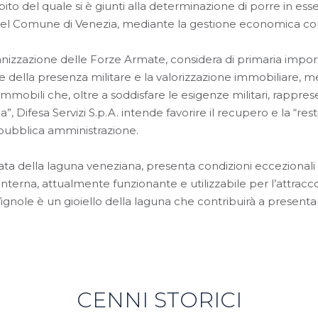
to del quale si è giunti alla determinazione di porre in ess
, nel Comune di Venezia, mediante la gestione economica con 
anizzazione delle Forze Armate, considera di primaria import
ione della presenza militare e la valorizzazione immobiliare, 
immobili che, oltre a soddisfare le esigenze militari, rappre
, Difesa Servizi S.p.A. intende favorire il recupero e la “resti
a pubblica amministrazione.
ata della laguna veneziana, presenta condizioni eccezionali in 
a interna, attualmente funzionante e utilizzabile per l’attracc
 Vignole è un gioiello della laguna che contribuirà a presen
CENNI STORICI