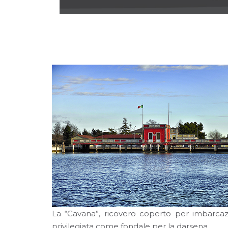
La “Cavana”, ricovero coperto per imbarcazio
privilegiata come fondale per la darsena.