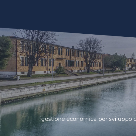
I Nostri Settori
Risorse Immobiliari
Turistico Ricet
gestione economica per sviluppo di