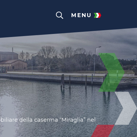
MENU
biliare
della caserma “Miraglia” nel