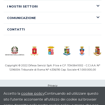
I NOSTRI SETTORI
COMUNICAZIONE
CONTATTI
Copyright © 2022 Difesa Servizi SpA. P.Iva e C.F. 11345641002 - C.C.I.A.A. N°
1296004
Tribunale di Roma N° 4336/95 Cap. Sociale € 1.000.000,00
Privacy
Cookie
cookie policy
Accetto la
Continuando ad utilizzare questo
Note legali
sito l'utente acconsente all'utilizzo dei cookie sul browser
Società Trasparente