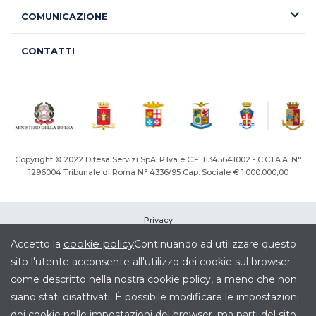
COMUNICAZIONE
CONTATTI
Copyright © 2022 Difesa Servizi SpA. P.Iva e C.F. 11345641002 - C.C.I.A.A. N°
1296004
Tribunale di Roma N° 4336/95 Cap. Sociale € 1.000.000,00
Privacy
Cookie
cookie policy
Accetto la
Continuando ad utilizzare questo
Note legali
sito l'utente acconsente all'utilizzo dei cookie sul browser
Società Trasparente
come descritto nella nostra cookie policy, a meno che non
Elenco siti tematici
siano stati disattivati. È possibile modificare le impostazioni
Credits
dei cookie nelle impostazioni del browser, ma parti del sito