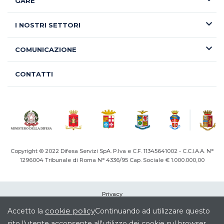
GARE
I NOSTRI SETTORI
COMUNICAZIONE
CONTATTI
Copyright © 2022 Difesa Servizi SpA. P.Iva e C.F. 11345641002 - C.C.I.A.A. N°
1296004
Tribunale di Roma N° 4336/95 Cap. Sociale € 1.000.000,00
Privacy
Cookie
cookie policy
Accetto la
Continuando ad utilizzare questo
Note legali
sito l'utente acconsente all'utilizzo dei cookie sul browser