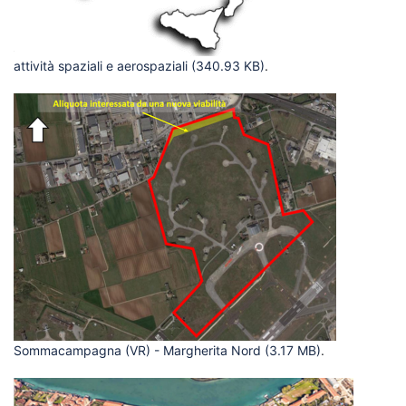
attività spaziali e aerospaziali
(340.93 KB)
.
Sommacampagna (VR) - Margherita Nord
(3.17 MB)
.