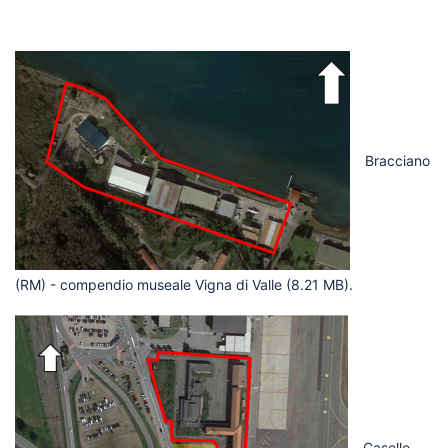
Bracciano
(RM) - compendio museale Vigna di Valle
(8.21 MB)
.
Caselle