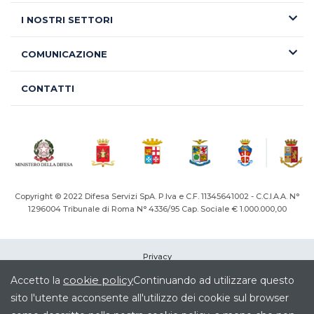
I NOSTRI SETTORI
COMUNICAZIONE
CONTATTI
Copyright © 2022 Difesa Servizi SpA. P.Iva e C.F. 11345641002 - C.C.I.A.A. N°
1296004
Tribunale di Roma N° 4336/95 Cap. Sociale € 1.000.000,00
Privacy
Cookie
cookie policy
Accetto la
Continuando ad utilizzare questo
Note legali
sito l'utente acconsente all'utilizzo dei cookie sul browser
Società Trasparente